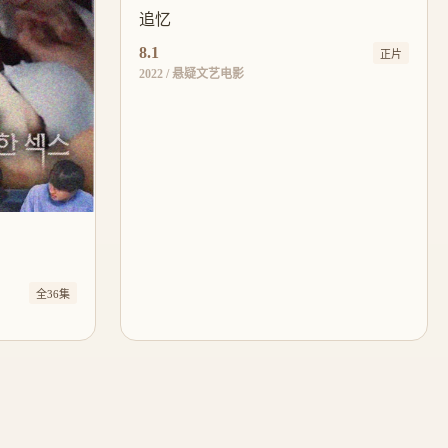
追忆
8.1
正片
2022 / 悬疑文艺电影
全36集