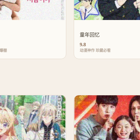
童年回忆
9.8
爆棚
动漫神作 珍藏必看