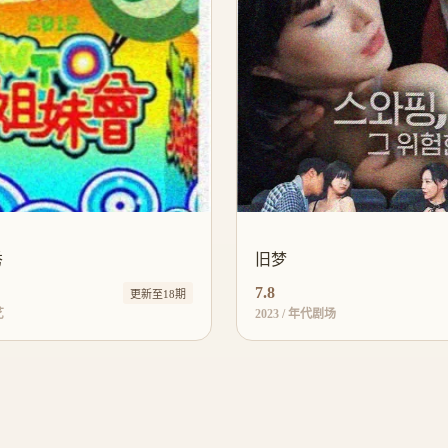
秀
旧梦
7.8
更新至18期
艺
2023 / 年代剧场