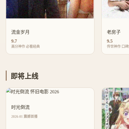
流金岁月
老房子
9.7
9.5
高分神作 必看经典
传世神作 口碑
即将上线
时光倒流
2026-01 震撼首播