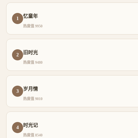
忆童年
1
热度值 9950
旧时光
2
热度值 9480
岁月情
3
热度值 9010
时光记
4
热度值 8540